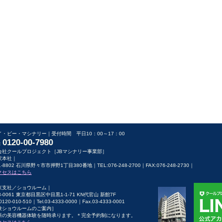
イ・ビー・マシナリー｜受付時間 平日10：00～17：00
0120-00-7980
：
会社クールプロジェクト［JBマシナリー事業部］
沢本社｜
1-8802 石川県野々市市押野1丁目380番地｜TEL:076-248-2700｜FAX:076-248-2730｜
クセスはこちら
京支社／ショウルーム｜
3-0061 東京都目黒区中目黒1-1-71 KN代官山 新館7F
:0120-010-510｜Tel.03-4333-0000｜Fax.03-4333-0001
験ショウルームのご案内］
新の美容機器体験を随時承ります。＊完全予約制になります。