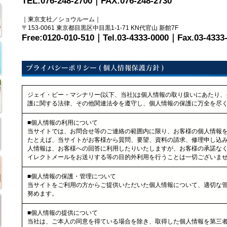
TEL:076-248-2700｜FAX:076-248-2730
｜東京支社／ショウルーム｜
〒153-0061 東京都目黒区中目黒1-1-71 KN代官山 新館7F
Free:0120-010-510｜Tel.03-4333-0000｜Fax.03-4333
ジェイ・ビー・マシナリー(以下、当社)は個人情報の取り扱いにあたり
護に関する法律、その他関連法令を遵守し、個人情報の保護に万全を尽
■個人情報の利用について
当サイトでは、お問合せ等のご連絡の範囲内に限り、お客様の個人情報
たとえば、当サイトがお客様から質問、要望、資料の請求、修理申し込
人情報は、お客様への回答に利用したりいたしますが、お客様の承諾な
イレクトメールをお送りする等の目的外利用を行うことは一切ございま
■個人情報の保護・管理について
当サイトをご利用の方からご提供いただいた個人情報について、適切な
努めます。
■個人情報の提供について
当社は、ご本人の同意を得ている場合を除き、取得した個人情報を第三