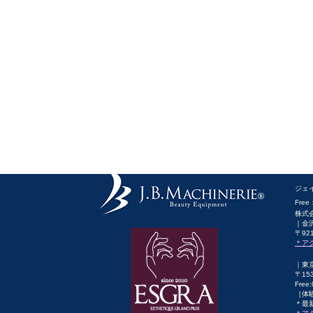
ジェ
Free
株式
｜金
〒92
＊ア
｜東
〒15
Free
［体
＊最