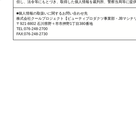
但し、法令等にもとづき、取得した個人情報を裁判所、警察当局等に提
■個人情報の取扱いに関するお問い合わせ先
株式会社クールプロジェクト【ビューティプロダクツ事業部・JBマシナ
〒921-8802 石川県野々市市押野1丁目380番地
TEL:076-248-2700
FAX:076-248-2730