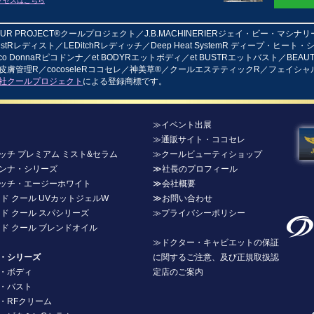
クセスはこちら
EUR PROJECT®クールプロジェクト／J.B.MACHINERIERジェイ・ビー・マシナリ
DistRレディスト／LEDitchRレディッチ／Deep Heat SystemR ディープ・ヒート
ico DonnaRピコドンナ／et BODYRエットボディ／et BUSTRエットバスト／BEAUTE
皮膚管理R／cocoseleRココセレ／神美草®／クールエステティックR／フェイシ
社クールプロジェクト
による登録商標です。