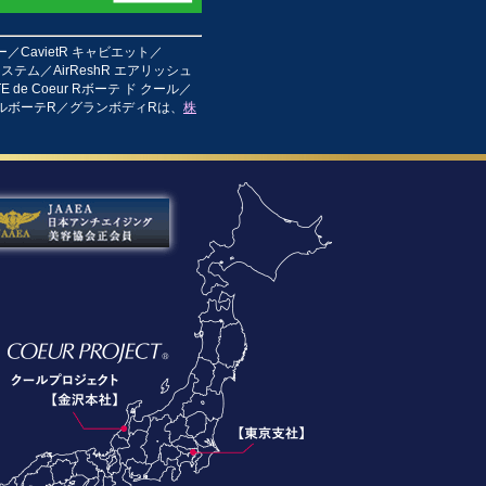
ー／CavietR キャビエット／
・システム／AirReshR エアリッシュ
 de Coeur Rボーテ ド クール／
ャルボーテR／グランボディRは、
株