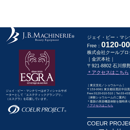
ジェイ・ビー・マシナ
0120-00
Free：
株式会社クールプロ
｜金沢本社｜
〒921-8802 石川県野
＊アクセスはこちら
｜東京支社／ショウルーム｜
〒153-0061 東京都目黒区中目黒1
ジェイ・ビー・マシナリーはオフィシャルサポ
Free:0120-010-510｜Tel.03-43
ーターとして「エステティックグランプリ」
［体験ショウルームのご案内］
（エスグラ）を応援しています。
＊最新の美容機器体験を随時承
＊アクセスはこちら
COEUR PRO