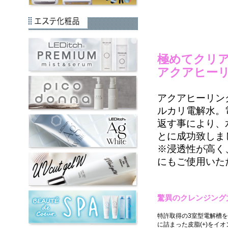
極めてクリ
アクアヒー
アクアヒーリン
ルカリ電解水。
返す事により、
とに成功致しま
※浸透性が高く
にもご使用いた
驚異のクレンジング
特許取得の3室型電解槽を
に詰まった皮脂(+)をイ