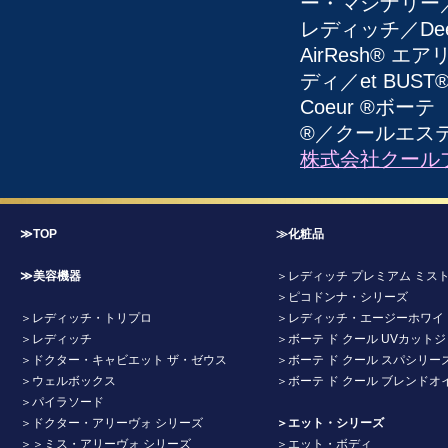
ー・マシナリー／C
レディッチ／Dee
AirResh® エ
ディ／et BUS
Coeur ®ボー
®／クールエス
株式会社クール