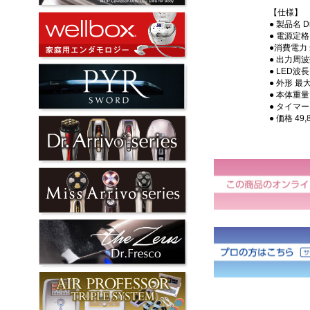
【仕様】
● 製品名 D
● 電源定格 
●消費電力
● 出力周波数
● LED波長
● 外形 最大
● 本体重量 
● タイマー
● 価格 49