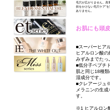
毛穴が広がりません。高
担をかけない毛穴ケア”
ありません。
お肌にも頭
■スーパーヒア
ヒアルロン酸の
みずみまでたっ
■低分子ペプチ
肌と同じ18種
湿成分です。
■クレアージュ※
メラニンの生成
す。
※1 ヒアルロン