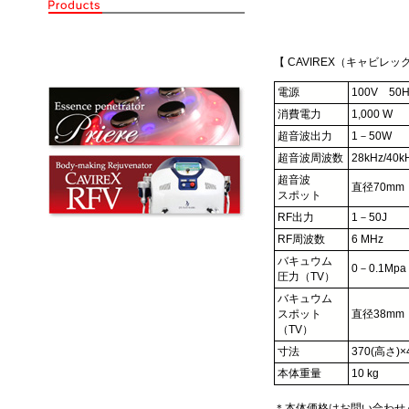
【 CAVIREX（キャビレック
電源
100V 50H
消費電力
1,000 W
超音波出力
1－50W
超音波周波数
28kHz/40k
超音波
直径70mm
スポット
RF出力
1－50J
RF周波数
6 MHz
バキュウム
0－0.1Mpa
圧力（TV）
バキュウム
スポット
直径38mm
（TV）
寸法
370(高さ)×
本体重量
10 kg
＊本体価格はお問い合わせ