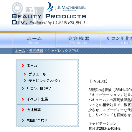
ホーム
>
美容機器
> キャビレックスTVS
【TVS仕様】
2種類の超音波（28kHz/4
「キャビテーション」効果
バキューム」の高周波温熱
ジュとの相乗効果で、徹底
少させ、スピーディーな代
し、リバウンドも軽減させ
キャビテーション
超音波28kHz/40kHz