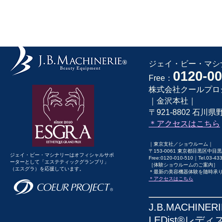
ジェイ・ビー・マシナ
0120-00
Free：
株式会社クールプロ
｜金沢本社｜
〒921-8802 石川県野
＊アクセスはこちら
｜東京支社／ショウルーム｜
〒153-0061 東京都目黒区中目黒1
ジェイ・ビー・マシナリーはオフィシャルサポ
Free:0120-010-510｜Tel.03-43
ーターとして「エステティックグランプリ」
［体験ショウルームのご案内］
（エスグラ）を応援しています。
＊最新の美容機器体験を随時承
＊アクセスはこちら
J.B.MACHI
LEDist®レディ