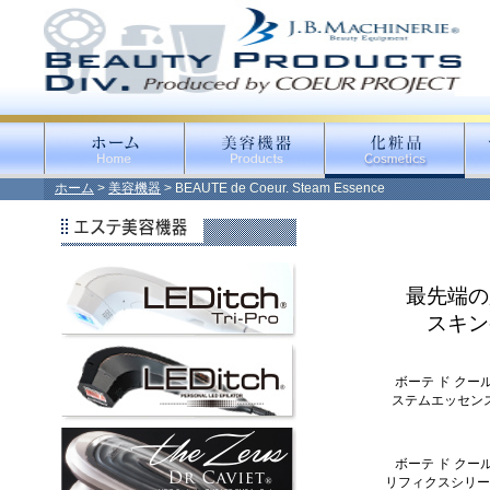
ホーム
>
美容機器
> BEAUTE de Coeur. Steam Essence
最先端の
スキン
ボーテ ド クー
ステムエッセン
ボーテ ド クー
リフィクスシリ