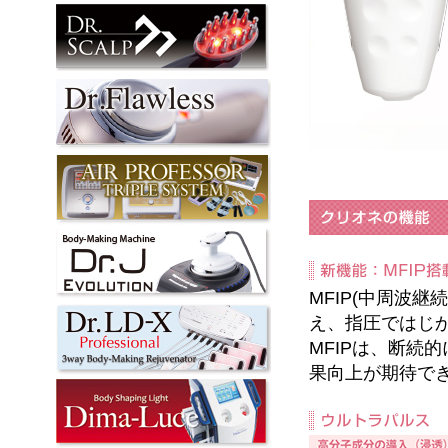
MFIP(中周波
え、指圧ではじ
MFIPは、断続
果向上が期待で