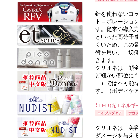
針を使わないコ
トロポレーショ
す。従来の導入
といった高分子
くいため、この
術を用い、一切
きます。
クリオネは、顔
ど細かい部位に
ー）では不可能
す。（ボディケ
クリオネは、美
ダメージを与える