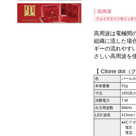
高周波は電極間
組織に流した場
ギーの流れやす
さしい高周波を
【 Clione do
色
パールホ
本体重量
52g
寸法
165(高さ
消費電力
7 W
出力周波数
90kHz
LED 波長
415nm /
●ACア
電圧：10
電流：0