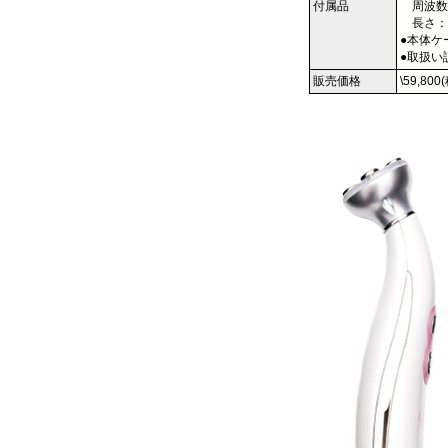
付属品
周波数：5
長さ：1
●本体ケ
●取扱い
販売価格
\59,800