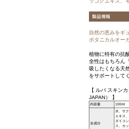
ッコクエキス、
自然の恵みをギ
ボタニカルオー
植物に特有の抗
全性はもちろん
吸したくなる天
をサポートして
【 ルパ スキンカ
JAPAN） 】
内容量
100ml
水、サク
エキス、
ダイコン
全成分
ス、カッ