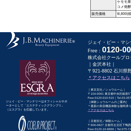
ケモモ果
コメ発酵
販売価格
\6,800(
ジェイ・ビー・マシナ
0120-00
Free：
株式会社クールプロ
｜金沢本社｜
〒921-8802 石川県野
＊アクセスはこちら
｜東京支社／ショウルーム｜
〒104-0061 東京都中央区銀座5
Free:0120-010-510｜Tel.03-3
ジェイ・ビー・マシナリーはオフィシャルサポ
［体験ショウルームのご案内］
ーターとして「エステティックグランプリ」
＊最新の美容機器体験を随時承
（エスグラ）を応援しています。
＊アクセスはこちら
｜京都支社／体験ルーム｜
〒606-0827 京都市左京区下鴨西
Free:0120-10-8866｜Tel.075-