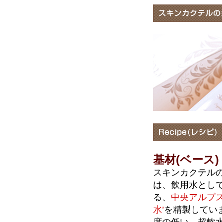
基材(ベース)
スキンカクテル
は、飲用水とし
る、
中央アルプス
水’
を精製してい
度の低い、超軟