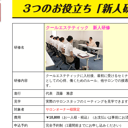
クールエステティック 新人研修
研修名
クールエステティックに入社後、最初に受けるセミナ
研修内容
としての心得、働くためのルール、他サロンでの接遇
す。
進行
代表 茂藤 雅彦
見学
実際のサロンスタッフのミーティングを見学できます
対象者
サロンオーナー様限定
費用
￥10,800
（お一人様・税込）（お支払いは事前にお
申込予約
完全予約制（1週間前までにお申し込みください）