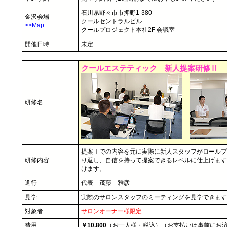
石川県野々市市押野1-380
金沢会場
クールセントラルビル
>>Map
クールプロジェクト本社2F 会議室
開催日時
未定
クールエステティック 新人提案研修Ⅱ
研修名
提案Ⅰでの内容を元に実際に新人スタッフがロールプ
研修内容
り返し、自信を持って提案できるレベルに仕上げます
けます。
進行
代表 茂藤 雅彦
見学
実際のサロンスタッフのミーティングを見学できます
対象者
サロンオーナー様限定
費用
￥10,800
（お一人様・税込）（お支払いは事前にお