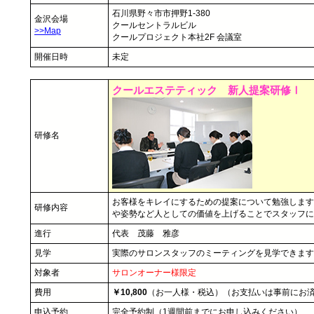
石川県野々市市押野1-380
金沢会場
クールセントラルビル
>>Map
クールプロジェクト本社2F 会議室
開催日時
未定
クールエステティック 新人提案研修Ⅰ
研修名
お客様をキレイにするための提案について勉強します
研修内容
や姿勢など人としての価値を上げることでスタッフに
進行
代表 茂藤 雅彦
見学
実際のサロンスタッフのミーティングを見学できます
対象者
サロンオーナー様限定
費用
￥10,800
（お一人様・税込）（お支払いは事前にお
申込予約
完全予約制（1週間前までにお申し込みください）