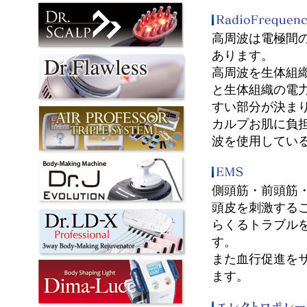
高周波は電極間
あります。
高周波を生体組
と生体組織の電
すい部分が決ま
カルプお肌に負
波を使用してい
側頭筋・前頭筋
頭皮を刺激する
らくるトラブル
す。
また血行促進を
ます。