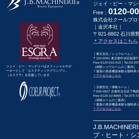
ジェイ・ビー・マシナ
0120-00
Free：
株式会社クールプロ
｜金沢本社｜
〒921-8802 石川県野
＊アクセスはこちら
｜東京支社／ショウルーム｜
〒104-0061 東京都中央区銀座5
Free:0120-010-510｜Tel.03-3
ジェイ・ビー・マシナリーはオフィシャルサポ
［体験ショウルームのご案内］
ーターとして「エステティックグランプリ」
＊最新の美容機器体験を随時承
（エスグラ）を応援しています。
＊アクセスはこちら
｜京都支社／体験ルーム｜
〒606-0827 京都市左京区下鴨西
Free:0120-10-8866｜Tel.075-
［体験ルームのご案内］
＊最新の美容機器体験を随時承
＊アクセスはこちら
J.B.MACHINE
プ・ヒート・システ