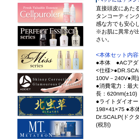
直接頭皮にあた
タンコーティン
感な方でも安心
※お肌に異常が
さい。
<本体セット内容
●本体 ●ACア
<仕様>●DR.S
100V－240V●周
●消費電力：最大1
長：620nm(±10)
●ライトダイオード
198×41×75 ●
Dr.SCALP(ドク
(税別)