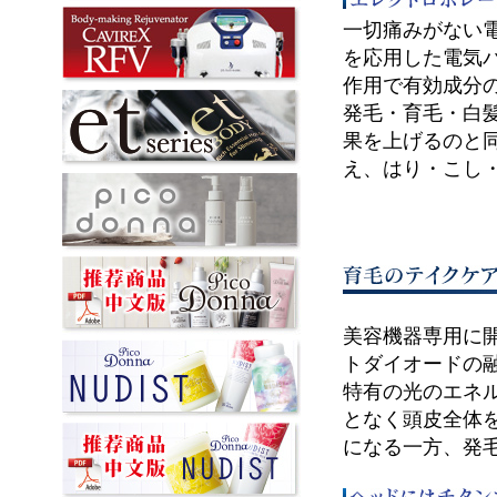
一切痛みがない
を応用した電気
作用で有効成分
発毛・育毛・白
果を上げるのと
え、はり・こし
美容機器専用に開
トダイオードの
特有の光のエネ
となく頭皮全体
になる一方、発